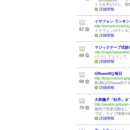
トラを手がけた、菅
詳細情報
イヤフォン ランキン
http://earrank.torablog.
67 位
イヤフォンのランキ
詳細情報
マジックテープ式財
http://magictapewallet
68 位
♪どうしてどうして
詳細情報
GReeeeNな毎日
http://blog.livedoor.jp
69 位
BGMはGReeeeN
詳細情報
大和撫子「牡丹」オ
http://ameblo.jp/botan
70 位
都内で音楽活動をし
です。ライブ情報や
詳細情報