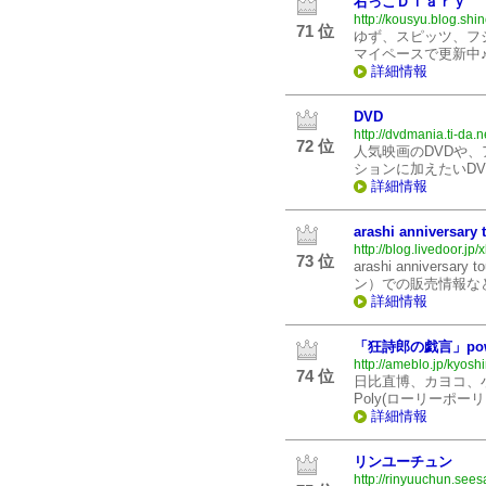
右っこＤｉａｒｙ
http://kousyu.blog.shin
71 位
ゆず、スピッツ、フ
マイペースで更新中
詳細情報
DVD
http://dvdmania.ti-da.n
72 位
人気映画のDVDや、
ションに加えたいD
詳細情報
arashi anniversary 
http://blog.livedoor.jp/
73 位
arashi annivers
ン）での販売情報な
詳細情報
「狂詩郎の戯言」powe
http://ameblo.jp/kyos
74 位
日比直博、カヨコ、小南
Poly(ローリーポー
詳細情報
リンユーチュン
http://rinyuuchun.sees