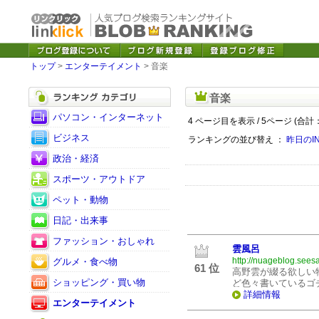
トップ
>
エンターテイメント
> 音楽
音楽
パソコン・インターネット
4 ページ目を表示 / 5ページ (合計：
ビジネス
ランキングの並び替え ：
昨日のI
政治・経済
スポーツ・アウトドア
ペット・動物
日記・出来事
ファッション・おしゃれ
雲風呂
http://nuageblog.seesa
グルメ・食べ物
61 位
高野雲が綴る欲しい
ショッピング・買い物
ど色々書いているゴチ
詳細情報
エンターテイメント