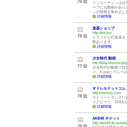
75 位
リンユーチュンは台
ーブにも動画があり
ンの情報を集めまし
詳細情報
楽器ショップ
http://frld.biz/
76 位
ピアノから打楽器ま
数あります。
詳細情報
少女時代 動画
http://blog.livedoor.jp
77 位
少女時代の動画で目
メ、K-popってレベ
詳細情報
オドレルドットコム
http://odoreru.com/
78 位
ストリートダンスに
イクビーツ、SOUL
詳細情報
AKB48 チケット
http://akb48-tkt.seesaa
79 位