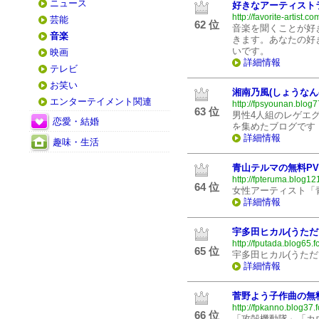
ニュース
好きなアーティスト
http://favorite-artist.co
芸能
62 位
音楽を聞くことが好
音楽
きます。あなたの好
いです。
映画
詳細情報
テレビ
お笑い
湘南乃風(しょうなん
エンターテイメント関連
http://fpsyounan.blog7
63 位
男性4人組のレゲエグ
恋愛・結婚
を集めたブログです
詳細情報
趣味・生活
青山テルマの無料P
http://fpteruma.blog12
64 位
女性アーティスト「
詳細情報
宇多田ヒカル(うただ
http://fputada.blog65.f
65 位
宇多田ヒカル(うただ
詳細情報
菅野よう子作曲の無
http://fpkanno.blog37.
66 位
「攻殻機動隊」「カ