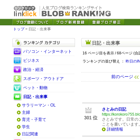
トップ
> 日記・出来事
日記・出来事
パソコン・インターネット
16 ページ目を表示 / 68ページ (合
ビジネス
ランキングの並び替え ：
昨日のI
政治・経済
前のページ
スポーツ・アウトドア
ペット・動物
日記・出来事
サラリーマン・OL
さとみの日記
主婦
https://korokoro755.bl
301 位
さとみです。日常の
育児・子育て
ことを書いています
学生
詳細情報
日記関連