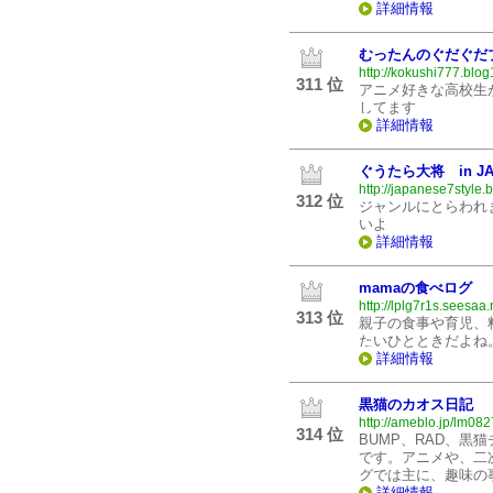
詳細情報
むったんのぐだぐだ
http://kokushi777.blog
311 位
アニメ好きな高校生が
してます
詳細情報
ぐうたら大将 in JA
http://japanese7style.
312 位
ジャンルにとらわれ
いよ
詳細情報
mamaの食べログ
http://lplg7r1s.seesaa.
313 位
親子の食事や育児、
たいひとときだよね
詳細情報
黒猫のカオス日記
http://ameblo.jp/lm082
314 位
BUMP、RAD、黒
です。アニメや、二
グでは主に、趣味の
詳細情報