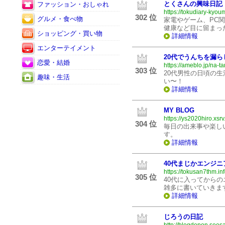
とくさんの興味日記
ファッション・おしゃれ
https://tokudiary-kyou
302 位
グルメ・食べ物
家電やゲーム、PC
健康など目に留まっ
ショッピング・買い物
詳細情報
エンターテイメント
20代でうんちを漏
恋愛・結婚
https://ameblo.jp/na-t
303 位
20代男性の日頃の
趣味・生活
い〜！
詳細情報
MY BLOG
https://ys2020hiro.xsrv.
304 位
毎日の出来事や楽し
す。
詳細情報
40代まじかエンジ
https://tokusan7thm.in
305 位
40代に入ってから
雑多に書いていきま
詳細情報
じろうの日記