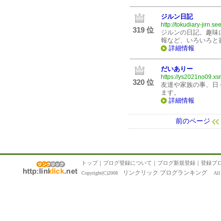
ジルン日記
http://tokudiary-jirn.se
319 位
ジルンの日記。趣味
報など、いろいろと
詳細情報
だいありー
https://ys2021no09.xsrv
320 位
友達や家族の事、日
ます。
詳細情報
前のページ
トップ
｜
ブログ登録について
｜
ブログ新規登録
｜
登録ブ
リンクリック ブログランキング
Copyright(C)2008
All R