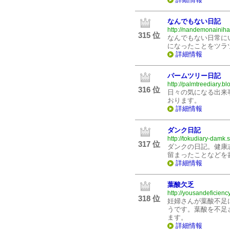
なんでもない日記
http://nandemonainiha
315 位
なんでもない日常に
になったことをツラ
詳細情報
パームツリー日記
http://palmtreediary.bl
316 位
日々の気になる出来
おります。
詳細情報
ダンク日記
http://tokudiary-damk.
317 位
ダンクの日記。健康
留まったことなどを
詳細情報
葉酸欠乏
http://yousandeficienc
318 位
妊婦さんが葉酸不足
うです。葉酸を不足
ます。
詳細情報