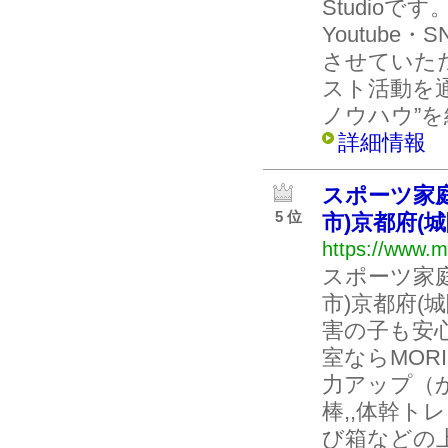
Studio
Youtube
させていた
スト活動を
ノウハウ”
詳細情報
スポーツ家庭
5 位
市)京都府(城
https://www.m
スポーツ家庭
市)京都府(
害の子も安心
室ならMOR
力アップ（か
棒,,体幹ト
び箱などの