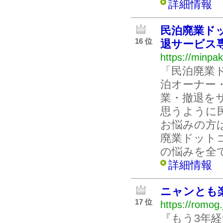
詳細情報
民泊廃業ドッ
16 位
退サービス
https://minpa
「民泊廃業ド
泊オーナー
業・撤退を
思うように
お悩みの方
廃業ドットコ
の悩みを全
詳細情報
ニャンとも
17 位
https://romog.
『もう3年