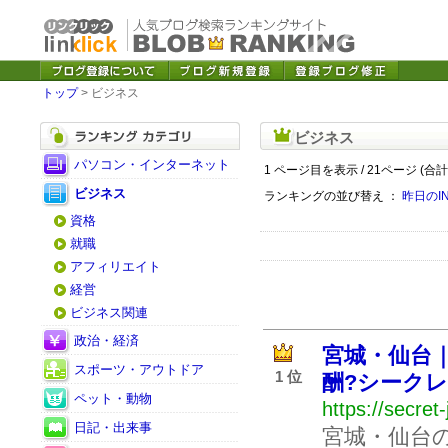
トップ
> ビジネス
ビジネス
パソコン・インターネット
1 ページ目を表示 / 21ページ (合計
ビジネス
ランキングの並び替え ：
昨日のI
資格
就職
アフィリエイト
経営
ビジネス関連
政治・経済
宮城・仙台｜
スポーツ・アウトドア
1 位
酬?シーク
ペット・動物
https://secret
日記・出来事
宮城・仙台