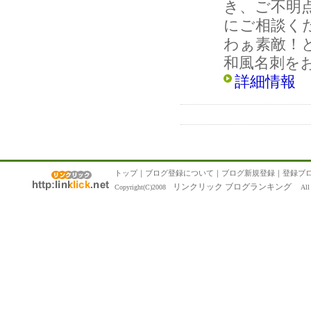
き、ご不明
にご相談く
わぁ素敵！
和風名刺を
詳細情報
トップ
｜
ブログ登録について
｜
ブログ新規登録
｜
登録ブ
リンクリック ブログランキング
Copyright(C)2008
All R