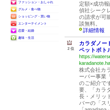
ファッション・おしゃれ
定額×成功
グルメ・食べ物
偵社シーク
の請求が可
ショッピング・買い物
談無料。
エンターテイメント
詳細情報
恋愛・結婚
趣味・生活
カラダノー
2 位
ペットボト
https://waters
karadanote.ha
株式会社カ
ーバー事業
のご紹介で
要、「カラ
長・メリッ
バーの「ス
「amada