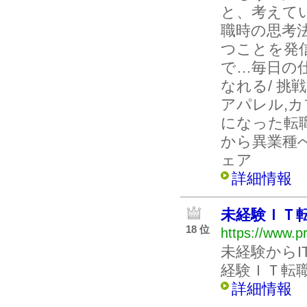
と、考えて
職時の思考
つことを発信
で…毎日の
なれる/ 挑
アパレル,カ
になった転
から異業種
ェア
詳細情報
未経験ＩＴ
18 位
https://www.p
未経験から
経験ＩＴ転
詳細情報