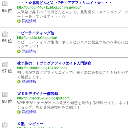
・・・☆北海どんどん・7ティアアフィリエイト☆・・・
http://dondon440711.blog.ocn.ne.jp/blog/
95 位
人気急上昇中の『北海どんどん』で、北海道グルメのショップ・
ーナーをしています・・・☆
詳細情報
コピーライティング他
http://ameblo.jp/dagasiku/
96 位
コピーライティング術他、ネットビジネスに役立つものを中心に
ックアップ！
詳細情報
稼ぐ為の！！ブログアフィリエイト入門講座
http://bushiafiri.blog134.fc2.com/
97 位
初心者がブログアフィリエイトで、稼ぐ為に必要なことを解りや
く解説します。
詳細情報
ＷＥＢデザイナー備忘録
http://punkrock6969.blogspot.com/
98 位
WEBデザイナーが日々の発見や知恵を発信する情報サイト。ネッ
ショップ、ＷＥＢ関連技術をご紹介！
詳細情報
Ｋ塾 レビュー