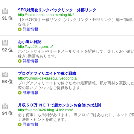
SEO対策被リンクバックリンク・外部リンク
http://bakkurinnkutoha.meblog.biz/
91 位
【SEO対策】〜被リンク（バックリンク・外部リンク）編〜*簡単
な説明*
詳細情報
お小遣い日記
http://aya59.jugem.jp/
92 位
ポイントサイトやリードメールサイトを駆使して、楽しくお小遣
稼ぎ♪動画もあります。
詳細情報
ブログアフィリエイトで稼ぐ戦略
http://burogu-de-kasegu.livedoor.biz/
93 位
ブログアフィリエイトで稼ぐための最新情報、私が商材を実践し
際の濃いノウハウをご提供致します。
詳細情報
月収５０万 ＮＥＴで超カンタンお金儲けの法則
http://okamo0426.blog14.fc2.com/
94 位
必ず何事にも法則があります。 当ブログではあなたに、ネットで
ぐ法則・ヒントを教えます。
詳細情報