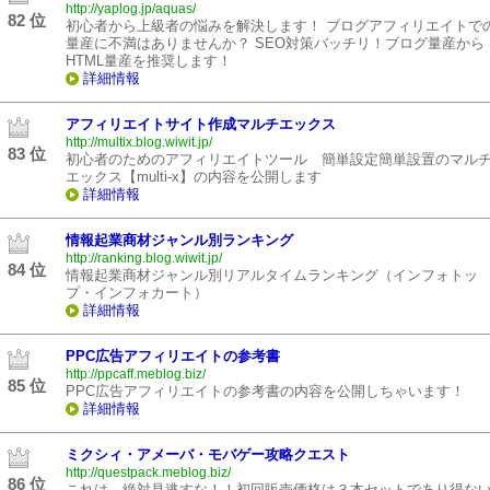
http://yaplog.jp/aquas/
82 位
初心者から上級者の悩みを解決します！ ブログアフィリエイトで
量産に不満はありませんか？ SEO対策バッチリ！ブログ量産から
HTML量産を推奨します！
詳細情報
アフィリエイトサイト作成マルチエックス
http://multix.blog.wiwit.jp/
83 位
初心者のためのアフィリエイトツール 簡単設定簡単設置のマル
エックス【multi-x】の内容を公開します
詳細情報
情報起業商材ジャンル別ランキング
http://ranking.blog.wiwit.jp/
84 位
情報起業商材ジャンル別リアルタイムランキング（インフォトッ
プ・インフォカート）
詳細情報
PPC広告アフィリエイトの参考書
http://ppcaff.meblog.biz/
85 位
PPC広告アフィリエイトの参考書の内容を公開しちゃいます！
詳細情報
ミクシィ・アメーバ・モバゲー攻略クエスト
http://questpack.meblog.biz/
86 位
これは、絶対見逃すな！！初回販売価格は３本セットであり得な