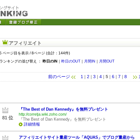
アフィリエイト
5 ページ目を表示 / 8ページ (合計：144件)
ランキングの並び替え ：
昨日のIN
｜
昨日のOUT
｜
月間IN
｜
月間OUT
前のページ
1
|
2
|
3
|
4
|
5
|
6
|
7
|
8
『The Best of Dan Kennedy』を無料プレゼント
http://corretja.wiki.zoho.com/
81 位
『The Best of Dan Kennedy』を無料プレゼント
詳細情報
アフィリエイトサイト量産ツール「AQUAS」でブログ量産から