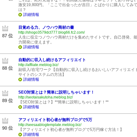
激安19,800円。「ここで出会ったが吉日」とばかりに購入してみ
は？
詳細情報
目覚める力、ノウハウ商材の書
http://shogo3579dct777.blog66.fc2.com/
87 位
人生に役立つノウハウ商材だけを集めたサイトです。自己啓発、
力開発に使えます。
詳細情報
自動的に収入し続けるアフィリエイト
http://affliate.meblog.biz/
88 位
副収入/在宅ワーク【自動的に収入し続けるおいしいアフィリエイ
サイトのシステムの方法】
詳細情報
SEO対策とは？簡単に説明しちゃいます！
http://seotaisakutoha.meblog.biz/
89 位
【SEO対策とは？】**簡単に説明しちゃいます！**
詳細情報
アフィリエイト初心者が無料ブログで5万
http://seesaablogtemplate.meblog.biz/
90 位
【アフィリエイト初心者が無料ブログで5万円稼ぐ方法！】
詳細情報