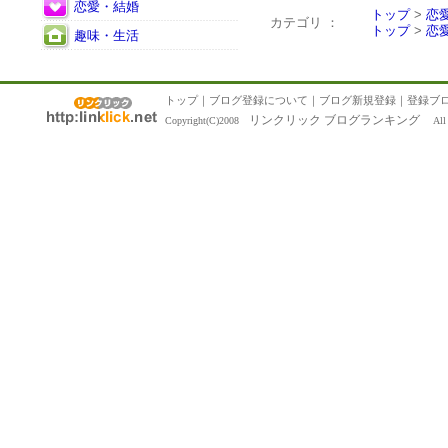
恋愛・結婚
トップ
>
恋
カテゴリ ：
トップ
>
恋
趣味・生活
トップ
｜
ブログ登録について
｜
ブログ新規登録
｜
登録ブ
リンクリック ブログランキング
Copyright(C)2008
All R