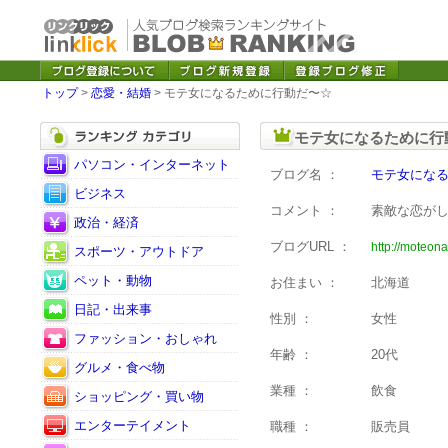
トップ
>
恋愛・結婚
> モテ女になるために行動だ〜☆
モテ女になるために行
パソコン・インターネット
ブログ名 ：
モテ女にな
ビジネス
コメント ：
素敵な恋が
政治・経済
ブログURL ：
http://moteona
スポーツ・アウトドア
ペット・動物
お住まい ：
北海道
日記・出来事
性別 ：
女性
ファッション・おしゃれ
年齢 ：
20代
グルメ・食べ物
業種 ：
飲食
ショッピング・買い物
エンターテイメント
職種 ：
販売員