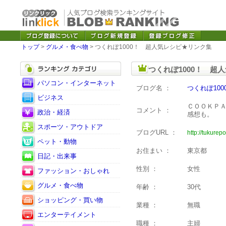
トップ
>
グルメ・食べ物
> つくれぽ1000！ 超人気レシピ★リンク集
つくれぽ1000！ 超
パソコン・インターネット
ブログ名 ：
つくれぽ10
ビジネス
ＣＯＯＫＰＡ
コメント ：
政治・経済
感想も。
スポーツ・アウトドア
ブログURL ：
http://tukure
ペット・動物
お住まい ：
東京都
日記・出来事
性別 ：
女性
ファッション・おしゃれ
グルメ・食べ物
年齢 ：
30代
ショッピング・買い物
業種 ：
無職
エンターテイメント
職種 ：
主婦