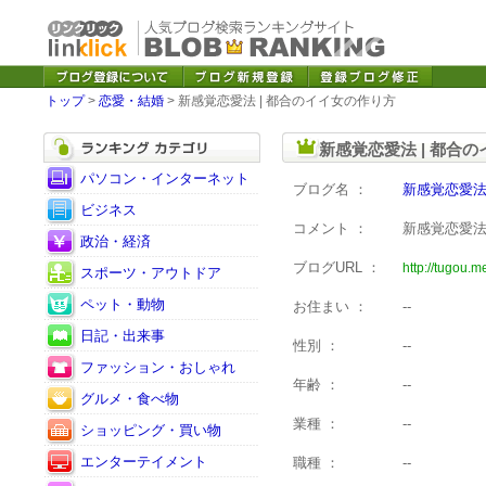
トップ
>
恋愛・結婚
> 新感覚恋愛法 | 都合のイイ女の作り方
新感覚恋愛法 | 都合
パソコン・インターネット
ブログ名 ：
新感覚恋愛法
ビジネス
コメント ：
新感覚恋愛法
政治・経済
ブログURL ：
http://tugou.m
スポーツ・アウトドア
ペット・動物
お住まい ：
--
日記・出来事
性別 ：
--
ファッション・おしゃれ
年齢 ：
--
グルメ・食べ物
業種 ：
--
ショッピング・買い物
エンターテイメント
職種 ：
--