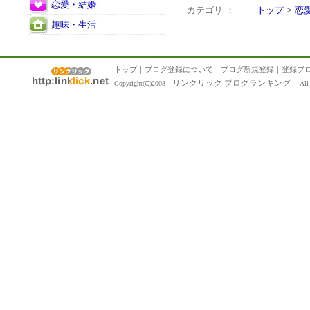
恋愛・結婚
カテゴリ ：
トップ
>
恋
趣味・生活
トップ
｜
ブログ登録について
｜
ブログ新規登録
｜
登録ブ
リンクリック ブログランキング
Copyright(C)2008
All R