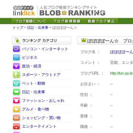
トップ
>
日記・出来事
> ぽぽぽぽーん☆
ぽぽぽぽーん☆ ブロ
パソコン・インターネット
ブログ名 ：
ぽぽぽぽー
ビジネス
コメント ：
芸能、エン
政治・経済
ブログURL ：
http://fun.ap
スポーツ・アウトドア
ペット・動物
お住まい ：
--
日記・出来事
性別 ：
--
ファッション・おしゃれ
年齢 ：
--
グルメ・食べ物
業種 ：
--
ショッピング・買い物
エンターテイメント
職種 ：
--