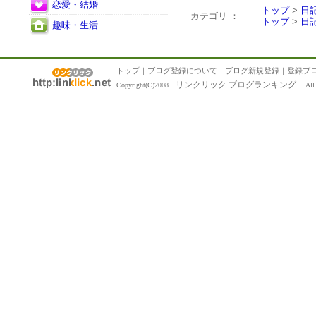
恋愛・結婚
トップ
>
日
カテゴリ ：
トップ
>
日
趣味・生活
トップ
｜
ブログ登録について
｜
ブログ新規登録
｜
登録ブ
リンクリック ブログランキング
Copyright(C)2008
All R