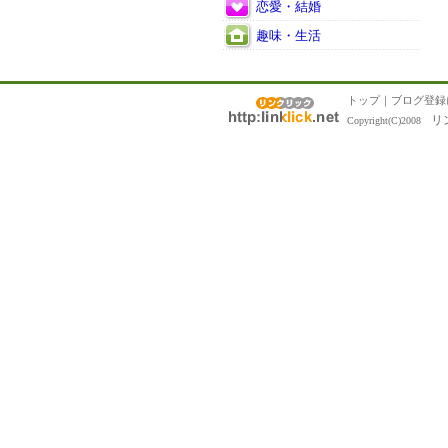
恋愛・結婚
趣味・生活
トップ
｜
ブログ登録
リ
Copyright(C)2008