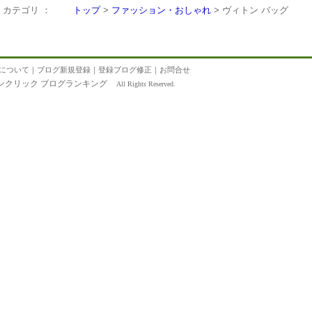
カテゴリ ：
トップ
>
ファッション・おしゃれ
> ヴィトン バッグ
について
｜
ブログ新規登録
｜
登録ブログ修正
｜
お問合せ
ンクリック ブログランキング
All Rights Reserved.