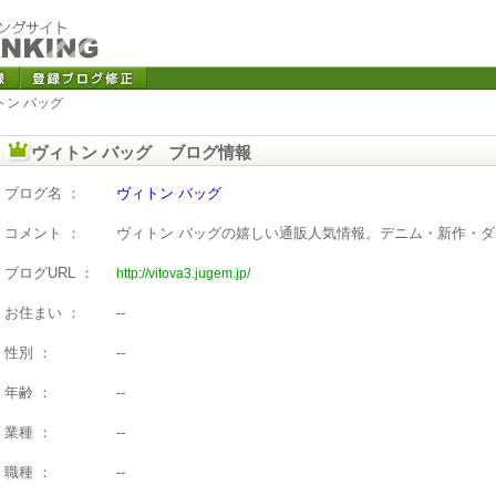
トン バッグ
ヴィトン バッグ ブログ情報
ブログ名 ：
ヴィトン バッグ
コメント ：
ヴィトン バッグの嬉しい通販人気情報。デニム・新作・
ブログURL ：
http://vitova3.jugem.jp/
お住まい ：
--
性別 ：
--
年齢 ：
--
業種 ：
--
職種 ：
--