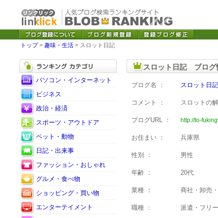
トップ
>
趣味・生活
> スロット日記
スロット日記 ブログ
パソコン・インターネット
ブログ名 ：
スロット日
ビジネス
コメント ：
スロットの
政治・経済
ブログURL ：
http://to-fukin
スポーツ・アウトドア
ペット・動物
お住まい ：
兵庫県
日記・出来事
性別 ：
男性
ファッション・おしゃれ
年齢 ：
20代
グルメ・食べ物
業種 ：
商社・卸売
ショッピング・買い物
エンターテイメント
職種 ：
派遣・フリ