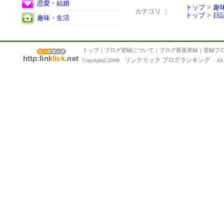
恋愛・結婚
トップ
>
趣
カテゴリ ：
トップ
>
日
趣味・生活
トップ
｜
ブログ登録について
｜
ブログ新規登録
｜
登録ブ
リンクリック ブログランキング
Copyright(C)2008
All R