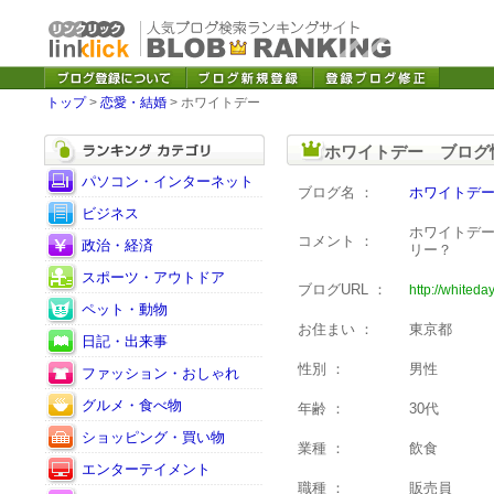
トップ
>
恋愛・結婚
> ホワイトデー
ホワイトデー ブログ
パソコン・インターネット
ブログ名 ：
ホワイトデ
ビジネス
ホワイトデ
コメント ：
政治・経済
リー？
スポーツ・アウトドア
ブログURL ：
http://whiteda
ペット・動物
お住まい ：
東京都
日記・出来事
性別 ：
男性
ファッション・おしゃれ
グルメ・食べ物
年齢 ：
30代
ショッピング・買い物
業種 ：
飲食
エンターテイメント
職種 ：
販売員