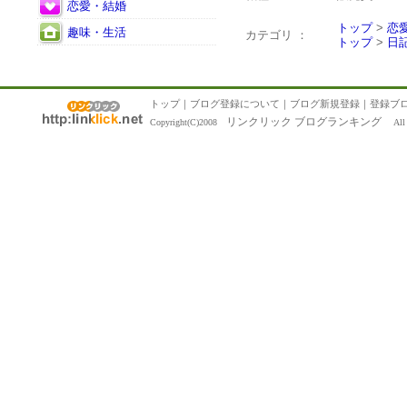
恋愛・結婚
トップ
>
恋
趣味・生活
カテゴリ ：
トップ
>
日
トップ
｜
ブログ登録について
｜
ブログ新規登録
｜
登録ブ
リンクリック ブログランキング
Copyright(C)2008
All R