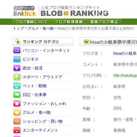
トップ
>
グルメ・食べ物
> hisaの☆岐阜県中津川市☆お菓子屋さんNAVI☆
hisaの☆岐阜県中津
パソコン・インターネット
ブログ名 ：
hisaの☆岐
ビジネス
コメント ：
岐阜県中津川
政治・経済
ブログURL ：
http://nakatu
スポーツ・アウトドア
ペット・動物
お住まい ：
岐阜県
日記・出来事
性別 ：
女性
ファッション・おしゃれ
年齢 ：
20代
グルメ・食べ物
業種 ：
旅行・接客
ショッピング・買い物
エンターテイメント
職種 ：
事務職