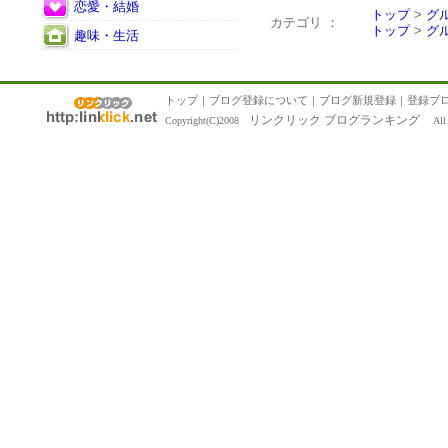
恋愛・結婚
トップ
>
グ
カテゴリ ：
トップ
>
グ
趣味・生活
トップ
｜
ブログ登録について
｜
ブログ新規登録
｜
登録ブ
リンクリック ブログランキング
Copyright(C)2008
All R