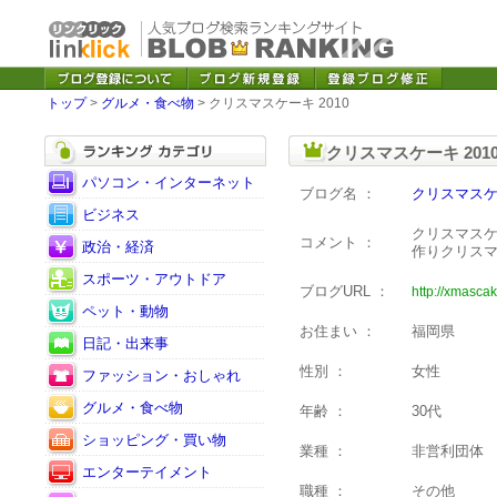
トップ
>
グルメ・食べ物
> クリスマスケーキ 2010
クリスマスケーキ 20
パソコン・インターネット
ブログ名 ：
クリスマスケー
ビジネス
クリスマスケ
コメント ：
政治・経済
作りクリス
スポーツ・アウトドア
ブログURL ：
http://xmasca
ペット・動物
お住まい ：
福岡県
日記・出来事
性別 ：
女性
ファッション・おしゃれ
グルメ・食べ物
年齢 ：
30代
ショッピング・買い物
業種 ：
非営利団体
エンターテイメント
職種 ：
その他