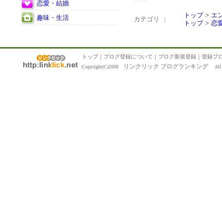
恋愛・結婚
トップ
>
エ
趣味・生活
カテゴリ ：
トップ
>
恋
トップ
｜
ブログ登録について
｜
ブログ新規登録
｜
登録ブ
リンクリック ブログランキング
Copyright(C)2008
All R