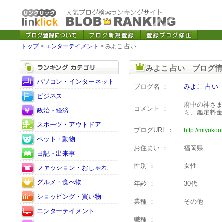
トップ
>
エンターテイメント
> みよこ 占い
みよこ 占い ブログ
パソコン・インターネット
ブログ名 ：
みよこ 占い
ビジネス
府中の神さ
コメント ：
政治・経済
ミ、鑑定料
スポーツ・アウトドア
ブログURL ：
http://miyokou
ペット・動物
お住まい ：
福岡県
日記・出来事
性別 ：
女性
ファッション・おしゃれ
グルメ・食べ物
年齢 ：
30代
ショッピング・買い物
業種 ：
その他
エンターテイメント
職種 ：
--