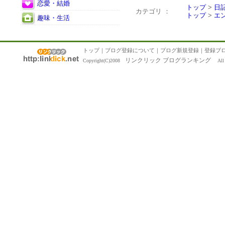
恋愛・結婚
トップ
>
日
カテゴリ ：
トップ
>
エ
趣味・生活
トップ
｜
ブログ登録について
｜
ブログ新規登録
｜
登録ブ
リンクリック ブログランキング
Copyright(C)2008
All R