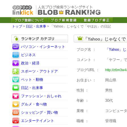
トップ
>
日記・出来事
> 「Yahoo」じゃなくで「やほお」の日記
「Yahoo」じゃなく
パソコン・インターネット
ブログ名 ：
「Yahoo
ビジネス
コメント ：
「ヤフー」
政治・経済
ブログURL ：
http://z6m3w4
スポーツ・アウトドア
ペット・動物
お住まい ：
岡山県
日記・出来事
性別 ：
男性
ファッション・おしゃれ
年齢 ：
30代
グルメ・食べ物
業種 ：
コンピュー
ショッピング・買い物
エンターテイメント
職種 ：
管理職