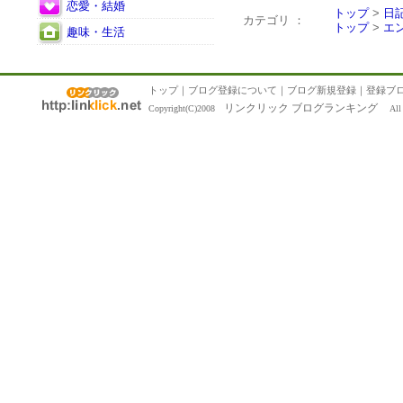
恋愛・結婚
トップ
>
日
カテゴリ ：
トップ
>
エ
趣味・生活
トップ
｜
ブログ登録について
｜
ブログ新規登録
｜
登録ブ
リンクリック ブログランキング
Copyright(C)2008
All R