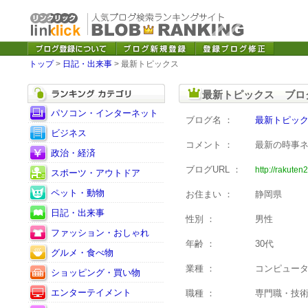
トップ
>
日記・出来事
> 最新トピックス
最新トピックス ブロ
パソコン・インターネット
ブログ名 ：
最新トピッ
ビジネス
コメント ：
最新の時事
政治・経済
ブログURL ：
http://rakuten2
スポーツ・アウトドア
ペット・動物
お住まい ：
静岡県
日記・出来事
性別 ：
男性
ファッション・おしゃれ
年齢 ：
30代
グルメ・食べ物
業種 ：
コンピュー
ショッピング・買い物
エンターテイメント
職種 ：
専門職・技