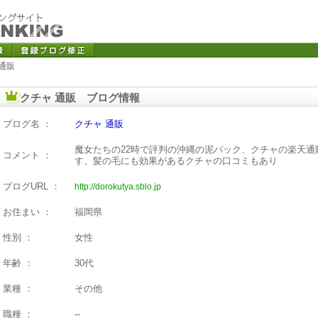
 通販
クチャ 通販 ブログ情報
ブログ名 ：
クチャ 通販
魔女たちの22時で評判の沖縄の泥パック、クチャの楽天
コメント ：
す、髪の毛にも効果があるクチャの口コミもあり
ブログURL ：
http://dorokutya.sblo.jp
お住まい ：
福岡県
性別 ：
女性
年齢 ：
30代
業種 ：
その他
職種 ：
--