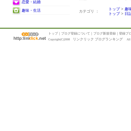
恋愛・結婚
トップ
>
趣
趣味・生活
カテゴリ ：
トップ
>
日
トップ
｜
ブログ登録について
｜
ブログ新規登録
｜
登録ブ
リンクリック ブログランキング
Copyright(C)2008
All R