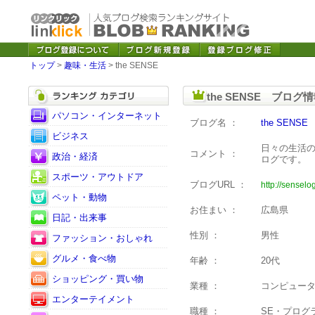
トップ
>
趣味・生活
> the SENSE
the SENSE ブログ
パソコン・インターネット
ブログ名 ：
the SENSE
ビジネス
日々の生活
コメント ：
政治・経済
ログです。
スポーツ・アウトドア
ブログURL ：
http://senselo
ペット・動物
お住まい ：
広島県
日記・出来事
性別 ：
男性
ファッション・おしゃれ
グルメ・食べ物
年齢 ：
20代
ショッピング・買い物
業種 ：
コンピュー
エンターテイメント
職種 ：
SE・プログ