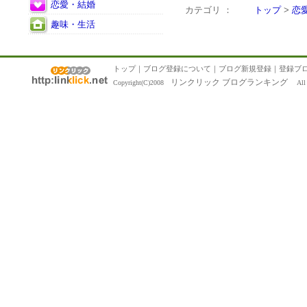
恋愛・結婚
カテゴリ ：
トップ
>
恋
趣味・生活
トップ
｜
ブログ登録について
｜
ブログ新規登録
｜
登録ブ
リンクリック ブログランキング
Copyright(C)2008
All R