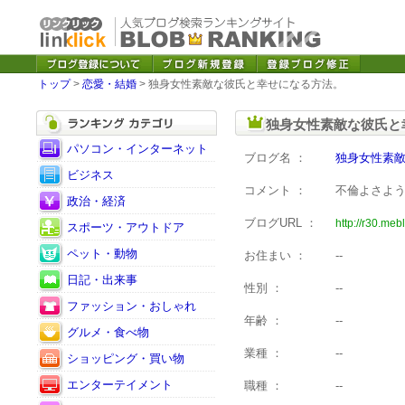
トップ
>
恋愛・結婚
> 独身女性素敵な彼氏と幸せになる方法。
独身女性素敵な彼氏と
パソコン・インターネット
ブログ名 ：
独身女性素
ビジネス
コメント ：
不倫よさよ
政治・経済
ブログURL ：
http://r30.meb
スポーツ・アウトドア
ペット・動物
お住まい ：
--
日記・出来事
性別 ：
--
ファッション・おしゃれ
年齢 ：
--
グルメ・食べ物
業種 ：
--
ショッピング・買い物
エンターテイメント
職種 ：
--