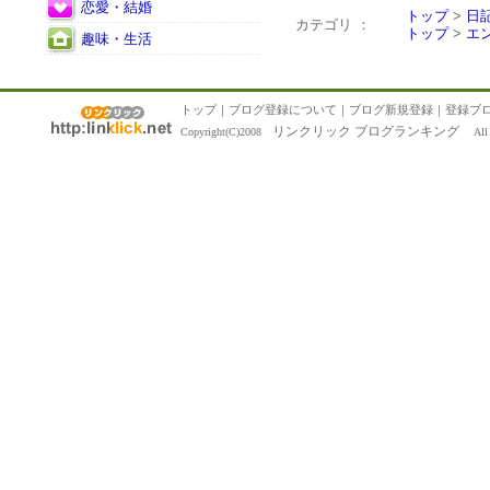
恋愛・結婚
トップ
>
日
カテゴリ ：
トップ
>
エ
趣味・生活
トップ
｜
ブログ登録について
｜
ブログ新規登録
｜
登録ブ
リンクリック ブログランキング
Copyright(C)2008
All R