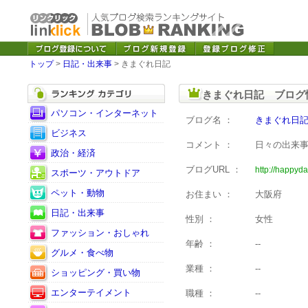
トップ
>
日記・出来事
> きまぐれ日記
きまぐれ日記 ブログ
パソコン・インターネット
ブログ名 ：
きまぐれ日
ビジネス
コメント ：
日々の出来
政治・経済
ブログURL ：
http://happyda
スポーツ・アウトドア
ペット・動物
お住まい ：
大阪府
日記・出来事
性別 ：
女性
ファッション・おしゃれ
年齢 ：
--
グルメ・食べ物
業種 ：
--
ショッピング・買い物
エンターテイメント
職種 ：
--