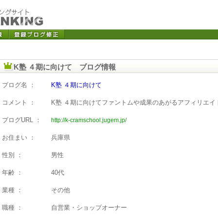
K塾 ４期に向けて ブログ情報
ブログ名 ：
K塾 ４期に向けて
コメント ：
K塾 ４期に向けてファントムや成果のあがるアフィリエイ
ブログURL ：
http://k-cramschool.jugem.jp/
お住まい ：
兵庫県
性別 ：
男性
年齢 ：
40代
業種 ：
その他
職種 ：
自営業・ショップオーナー