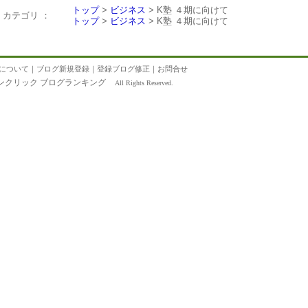
トップ
>
ビジネス
> K塾 ４期に向けて
カテゴリ ：
トップ
>
ビジネス
> K塾 ４期に向けて
について
｜
ブログ新規登録
｜
登録ブログ修正
｜
お問合せ
ンクリック ブログランキング
All Rights Reserved.