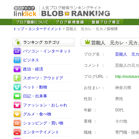
トップ
>
エンターテイメント
> 芸能人 元カレ・元カノ探検隊
芸能人 元カレ・元カ
パソコン・インターネット
ブログ名 ：
芸能人 元
ビジネス
コメント ：
芸能人の元
政治・経済
ブログURL ：
http://motokar
スポーツ・アウトドア
ペット・動物
お住まい ：
神奈川県
日記・出来事
性別 ：
男性
ファッション・おしゃれ
年齢 ：
50代
グルメ・食べ物
業種 ：
その他
ショッピング・買い物
エンターテイメント
職種 ：
専門職・技