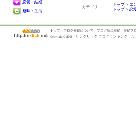
恋愛・結婚
トップ
>
エ
カテゴリ ：
トップ
>
恋
趣味・生活
トップ
｜
ブログ登録について
｜
ブログ新規登録
｜
登録ブ
リンクリック ブログランキング
Copyright(C)2008
All R