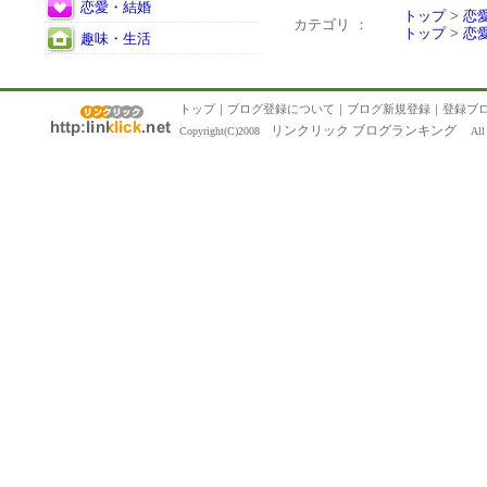
恋愛・結婚
トップ
>
恋
カテゴリ ：
トップ
>
恋
趣味・生活
トップ
｜
ブログ登録について
｜
ブログ新規登録
｜
登録ブ
リンクリック ブログランキング
Copyright(C)2008
All R