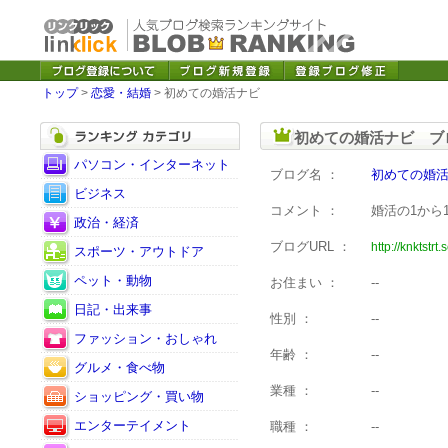
トップ
>
恋愛・結婚
> 初めての婚活ナビ
初めての婚活ナビ ブ
パソコン・インターネット
ブログ名 ：
初めての婚
ビジネス
コメント ：
婚活の1から
政治・経済
ブログURL ：
http://knktstrt
スポーツ・アウトドア
ペット・動物
お住まい ：
--
日記・出来事
性別 ：
--
ファッション・おしゃれ
年齢 ：
--
グルメ・食べ物
業種 ：
--
ショッピング・買い物
エンターテイメント
職種 ：
--