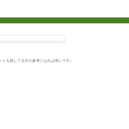
ントを探してる方の参考になれば幸いです♪