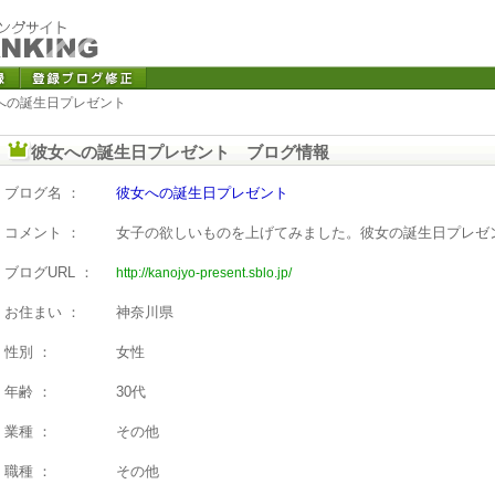
女への誕生日プレゼント
彼女への誕生日プレゼント ブログ情報
ブログ名 ：
彼女への誕生日プレゼント
コメント ：
女子の欲しいものを上げてみました。彼女の誕生日プレゼ
ブログURL ：
http://kanojyo-present.sblo.jp/
お住まい ：
神奈川県
性別 ：
女性
年齢 ：
30代
業種 ：
その他
職種 ：
その他