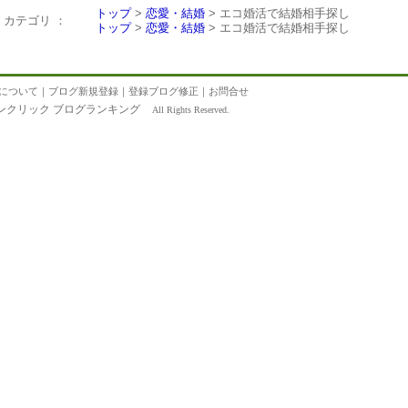
トップ
>
恋愛・結婚
> エコ婚活で結婚相手探し
カテゴリ ：
トップ
>
恋愛・結婚
> エコ婚活で結婚相手探し
について
｜
ブログ新規登録
｜
登録ブログ修正
｜
お問合せ
ンクリック ブログランキング
All Rights Reserved.