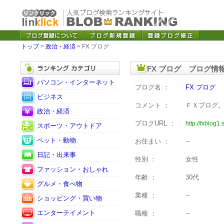
トップ
>
政治・経済
> FX ブログ
FX ブログ ブログ情
パソコン・インターネット
ブログ名 ：
FX ブログ
ビジネス
コメント ：
ＦＸブログ
政治・経済
ブログURL ：
http://fxblog1.
スポーツ・アウトドア
ペット・動物
お住まい ：
--
日記・出来事
性別 ：
女性
ファッション・おしゃれ
年齢 ：
30代
グルメ・食べ物
業種 ：
--
ショッピング・買い物
エンターテイメント
職種 ：
--