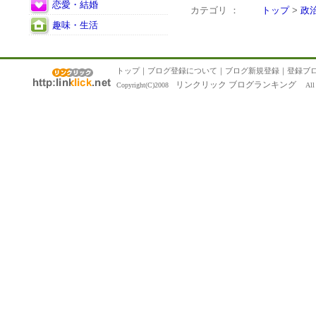
恋愛・結婚
カテゴリ ：
トップ
>
政
趣味・生活
トップ
｜
ブログ登録について
｜
ブログ新規登録
｜
登録ブ
リンクリック ブログランキング
Copyright(C)2008
All R