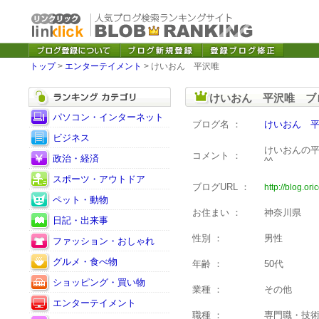
トップ
>
エンターテイメント
> けいおん 平沢唯
けいおん 平沢唯 ブ
パソコン・インターネット
ブログ名 ：
けいおん 
ビジネス
けいおんの
コメント ：
政治・経済
^^
スポーツ・アウトドア
ブログURL ：
http://blog.or
ペット・動物
お住まい ：
神奈川県
日記・出来事
性別 ：
男性
ファッション・おしゃれ
グルメ・食べ物
年齢 ：
50代
ショッピング・買い物
業種 ：
その他
エンターテイメント
職種 ：
専門職・技