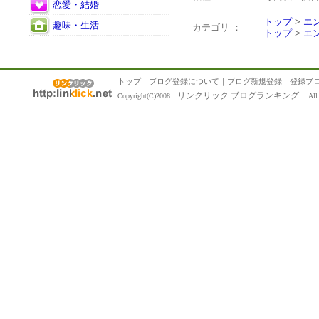
恋愛・結婚
トップ
>
エ
趣味・生活
カテゴリ ：
トップ
>
エ
トップ
｜
ブログ登録について
｜
ブログ新規登録
｜
登録ブ
リンクリック ブログランキング
Copyright(C)2008
All R