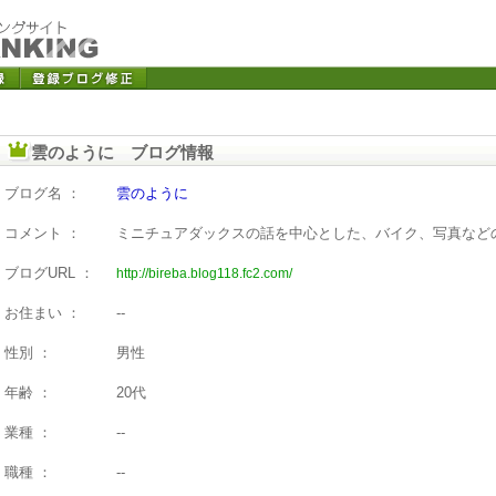
雲のように ブログ情報
ブログ名 ：
雲のように
コメント ：
ミニチュアダックスの話を中心とした、バイク、写真など
ブログURL ：
http://bireba.blog118.fc2.com/
お住まい ：
--
性別 ：
男性
年齢 ：
20代
業種 ：
--
職種 ：
--