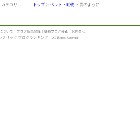
カテゴリ ：
トップ
>
ペット・動物
> 雲のように
について
｜
ブログ新規登録
｜
登録ブログ修正
｜
お問合せ
ンクリック ブログランキング
All Rights Reserved.