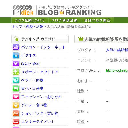
トップ
>
恋愛・結婚
> 人気の結婚相談所を徹底解析
人気の結婚相談所を徹
パソコン・インターネット
ブログ名 ：
人気の結婚
ビジネス
コメント ：
今話題の結
政治・経済
ブログURL ：
http://wednnk
スポーツ・アウトドア
ペット・動物
お住まい ：
--
日記・出来事
性別 ：
--
ファッション・おしゃれ
年齢 ：
--
グルメ・食べ物
業種 ：
--
ショッピング・買い物
エンターテイメント
職種 ：
--