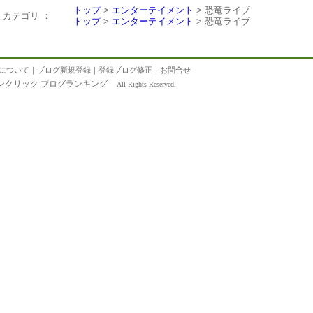
トップ
>
エンターテイメント
> 恐竜ライブ
カテゴリ ：
トップ
>
エンターテイメント
> 恐竜ライブ
について
｜
ブログ新規登録
｜
登録ブログ修正
｜
お問合せ
ンクリック ブログランキング
All Rights Reserved.