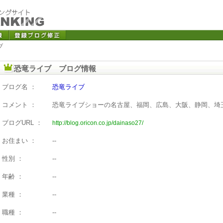
ブ
恐竜ライブ ブログ情報
ブログ名 ：
恐竜ライブ
コメント ：
恐竜ライブショーの名古屋、福岡、広島、大阪、静岡、埼
ブログURL ：
http://blog.oricon.co.jp/dainaso27/
お住まい ：
--
性別 ：
--
年齢 ：
--
業種 ：
--
職種 ：
--