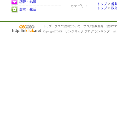
恋愛・結婚
トップ
>
趣
カテゴリ ：
トップ
>
政
趣味・生活
トップ
｜
ブログ登録について
｜
ブログ新規登録
｜
登録ブ
リンクリック ブログランキング
Copyright(C)2008
All R