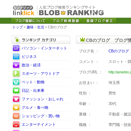
トップ
>
趣味・生活
> CBのブログ
CBのブログ ブログ
パソコン・インターネット
ブログ名 ：
CBのブログ
ビジネス
コメント ：
スロット・
政治・経済
ブログURL ：
http://ameblo.
スポーツ・アウトドア
ペット・動物
お住まい ：
埼玉県
日記・出来事
性別 ：
男性
ファッション・おしゃれ
年齢 ：
30代
グルメ・食べ物
業種 ：
不動産・建
ショッピング・買い物
エンターテイメント
職種 ：
専門職・技