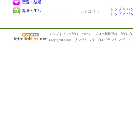
恋愛・結婚
トップ
>
パ
趣味・生活
カテゴリ ：
トップ
>
パ
トップ
｜
ブログ登録について
｜
ブログ新規登録
｜
登録ブ
リンクリック ブログランキング
Copyright(C)2008
All R