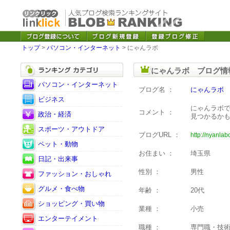
トップ
>
パソコン・インターネット
> にゃんラボ
にゃんラボ ブログ情
パソコン・インターネット
ブログ名 ：
にゃんラボ
ビジネス
にゃんラボで
コメント ：
政治・経済
見つかるか
スポーツ・アウトドア
ブログURL ：
http://nyanla
ペット・動物
お住まい ：
埼玉県
日記・出来事
性別 ：
男性
ファッション・おしゃれ
グルメ・食べ物
年齢 ：
20代
ショッピング・買い物
業種 ：
小売
エンターテイメント
職種 ：
専門職・技