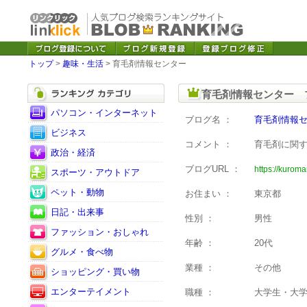
トップ
>
趣味・生活
> 育毛剤情報センター
育毛剤情報センター 
パソコン・インターネット
ブログ名 ：
育毛剤情報
ビジネス
コメント ：
育毛剤に関
政治・経済
ブログURL ：
https://kurom
スポーツ・アウトドア
ペット・動物
お住まい ：
東京都
日記・出来事
性別 ：
男性
ファッション・おしゃれ
年齢 ：
20代
グルメ・食べ物
業種 ：
その他
ショッピング・買い物
エンターテイメント
職種 ：
大学生・大