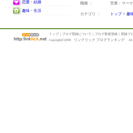
恋愛・結婚
職種 ：
営業・マー
趣味・生活
カテゴリ ：
トップ
>
趣
トップ
｜
ブログ登録について
｜
ブログ新規登録
｜
登録ブ
リンクリック ブログランキング
Copyright(C)2008
All R