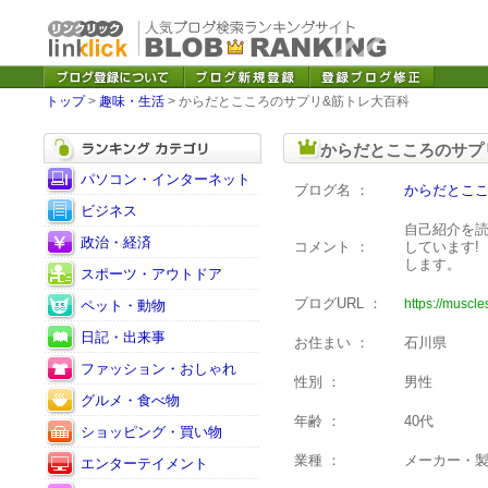
トップ
>
趣味・生活
> からだとこころのサプリ&筋トレ大百科
からだとこころのサプ
パソコン・インターネット
ブログ名 ：
からだとここ
ビジネス
自己紹介を
政治・経済
コメント ：
しています
します。
スポーツ・アウトドア
ブログURL ：
https://muscl
ペット・動物
日記・出来事
お住まい ：
石川県
ファッション・おしゃれ
性別 ：
男性
グルメ・食べ物
年齢 ：
40代
ショッピング・買い物
業種 ：
メーカー・
エンターテイメント