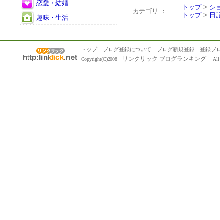
恋愛・結婚
トップ
>
シ
カテゴリ ：
トップ
>
日
趣味・生活
トップ
｜
ブログ登録について
｜
ブログ新規登録
｜
登録ブ
リンクリック ブログランキング
Copyright(C)2008
All R