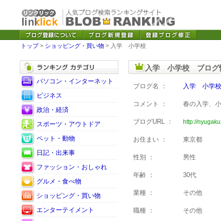
トップ
>
ショッピング・買い物
> 入学 小学校
入学 小学校 ブログ
パソコン・インターネット
ブログ名 ：
入学 小学
ビジネス
コメント ：
春の入学、
政治・経済
ブログURL ：
http://nyugaku
スポーツ・アウトドア
ペット・動物
お住まい ：
東京都
日記・出来事
性別 ：
男性
ファッション・おしゃれ
年齢 ：
30代
グルメ・食べ物
業種 ：
その他
ショッピング・買い物
エンターテイメント
職種 ：
その他