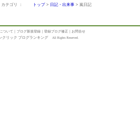
カテゴリ ：
トップ
>
日記・出来事
> 嵐日記
について
｜
ブログ新規登録
｜
登録ブログ修正
｜
お問合せ
ンクリック ブログランキング
All Rights Reserved.