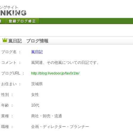
嵐日記 ブログ情報
ブログ名 ：
嵐日記
コメント ：
嵐関連、その他嵐についての日記です。
ブログURL ：
http://blog.livedoor.jp/fav0r1te/
お住まい ：
茨城県
性別 ：
女性
年齢 ：
10代
業種 ：
商社・卸売・流通
職種 ：
企画・ディレクター・プランナー