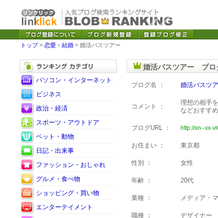
トップ
>
恋愛・結婚
> 婚活バスツアー
婚活バスツアー ブロ
パソコン・インターネット
ブログ名 ：
婚活バスツ
ビジネス
理想の相手
コメント ：
政治・経済
などおすすめ
スポーツ・アウトドア
ブログURL ：
http://xn--xx-v
ペット・動物
お住まい ：
東京都
日記・出来事
性別 ：
女性
ファッション・おしゃれ
グルメ・食べ物
年齢 ：
20代
ショッピング・買い物
業種 ：
メディア・
エンターテイメント
職種 ：
デザイナー