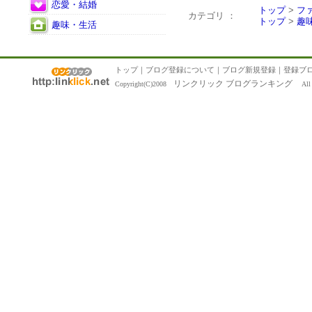
恋愛・結婚
トップ
>
フ
カテゴリ ：
トップ
>
趣
趣味・生活
トップ
｜
ブログ登録について
｜
ブログ新規登録
｜
登録ブ
リンクリック ブログランキング
Copyright(C)2008
All R