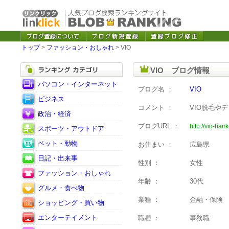
トップ
>
ファッション・おしゃれ
> VIO
VIO ブログ情報
パソコン・インターネット
ブログ名 ：
VIO
ビジネス
コメント ：
VIO脱毛や
政治・経済
ブログURL ：
http://vio-hairk
スポーツ・アウトドア
ペット・動物
お住まい ：
広島県
日記・出来事
性別 ：
女性
ファッション・おしゃれ
年齢 ：
30代
グルメ・食べ物
業種 ：
金融・保険
ショッピング・買い物
エンターテイメント
職種 ：
事務職