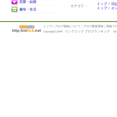
恋愛・結婚
トップ
>
日
カテゴリ ：
トップ
>
エ
趣味・生活
トップ
｜
ブログ登録について
｜
ブログ新規登録
｜
登録ブ
リンクリック ブログランキング
Copyright(C)2008
All R