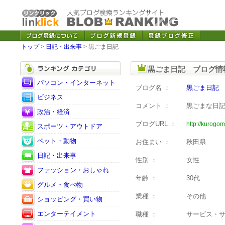
トップ
>
日記・出来事
> 黒ごま日記
黒ごま日記 ブログ情
パソコン・インターネット
ブログ名 ：
黒ごま日記
ビジネス
コメント ：
黒ごまな日
政治・経済
ブログURL ：
http://kurogom
スポーツ・アウトドア
ペット・動物
お住まい ：
秋田県
日記・出来事
性別 ：
女性
ファッション・おしゃれ
年齢 ：
30代
グルメ・食べ物
業種 ：
その他
ショッピング・買い物
エンターテイメント
職種 ：
サービス・