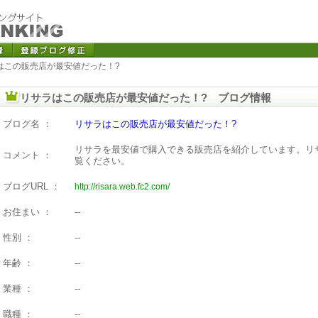
ラはこの販売店が最安値だった！?
リサラはこの販売店が最安値だった！? ブログ情報
ブログ名 ：
リサラはこの販売店が最安値だった！?
リサラを最安値で購入できる販売店を紹介しています。リ
コメント ：
覧ください。
ブログURL ：
http://risara.web.fc2.com/
お住まい ：
--
性別 ：
--
年齢 ：
--
業種 ：
--
職種 ：
--