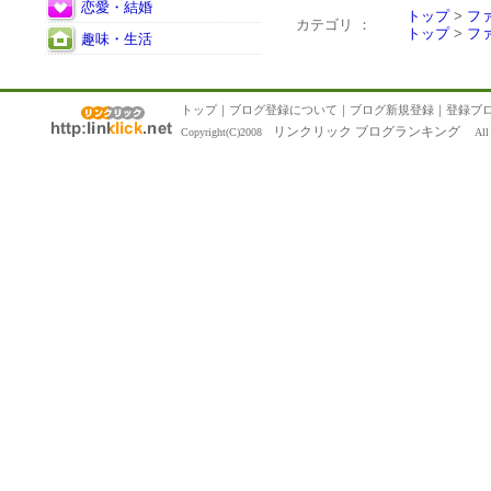
恋愛・結婚
トップ
>
フ
カテゴリ ：
トップ
>
フ
趣味・生活
トップ
｜
ブログ登録について
｜
ブログ新規登録
｜
登録ブ
リンクリック ブログランキング
Copyright(C)2008
All R