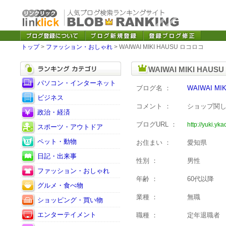
トップ
>
ファッション・おしゃれ
> WAIWAI MIKI HAUSU ロコロコ
WAIWAI MIKI HA
パソコン・インターネット
ブログ名 ：
WAIWAI MI
ビジネス
コメント ：
ショップ関
政治・経済
ブログURL ：
http://yuki.yk
スポーツ・アウトドア
ペット・動物
お住まい ：
愛知県
日記・出来事
性別 ：
男性
ファッション・おしゃれ
年齢 ：
60代以降
グルメ・食べ物
業種 ：
無職
ショッピング・買い物
エンターテイメント
職種 ：
定年退職者