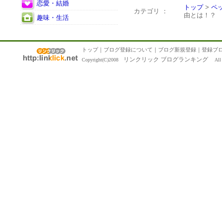
恋愛・結婚
トップ
>
ペ
カテゴリ ：
由とは！？
趣味・生活
トップ
｜
ブログ登録について
｜
ブログ新規登録
｜
登録ブ
リンクリック ブログランキング
Copyright(C)2008
All R