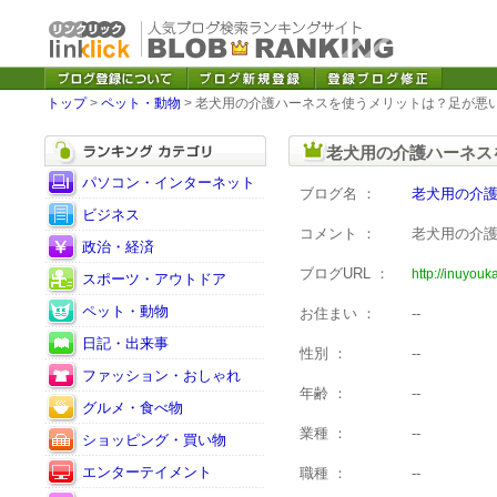
トップ
>
ペット・動物
> 老犬用の介護ハーネスを使うメリットは？足が悪
老犬用の介護ハーネス
パソコン・インターネット
ブログ名 ：
老犬用の介
ビジネス
コメント ：
老犬用の介
政治・経済
ブログURL ：
http://inuyou
スポーツ・アウトドア
ペット・動物
お住まい ：
--
日記・出来事
性別 ：
--
ファッション・おしゃれ
年齢 ：
--
グルメ・食べ物
業種 ：
--
ショッピング・買い物
エンターテイメント
職種 ：
--