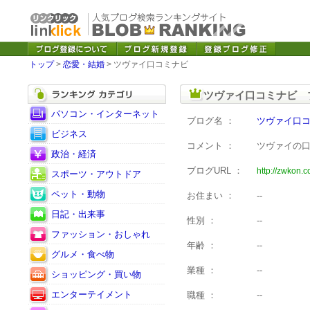
トップ
>
恋愛・結婚
> ツヴァイ口コミナビ
ツヴァイ口コミナビ 
パソコン・インターネット
ブログ名 ：
ツヴァイ口
ビジネス
コメント ：
ツヴァイの
政治・経済
ブログURL ：
http://zwkon.c
スポーツ・アウトドア
ペット・動物
お住まい ：
--
日記・出来事
性別 ：
--
ファッション・おしゃれ
年齢 ：
--
グルメ・食べ物
業種 ：
--
ショッピング・買い物
エンターテイメント
職種 ：
--