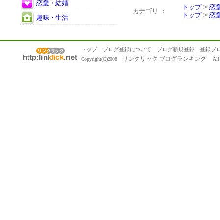
恋愛・結婚
トップ
>
恋
カテゴリ ：
トップ
>
恋
趣味・生活
トップ
｜
ブログ登録について
｜
ブログ新規登録
｜
登録ブ
リンクリック ブログランキング
Copyright(C)2008
All R