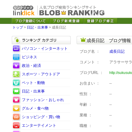
トップ
>
日記・出来事
> 成長日記
成長日記 ブログ情報
パソコン・インターネット
ブログ名 ：
成長日記
ビジネス
コメント ：
アラサーサ
政治・経済
ブログURL ：
http://sukusuk
スポーツ・アウトドア
ペット・動物
お住まい ：
--
日記・出来事
性別 ：
--
ファッション・おしゃれ
年齢 ：
--
グルメ・食べ物
業種 ：
--
ショッピング・買い物
エンターテイメント
職種 ：
--