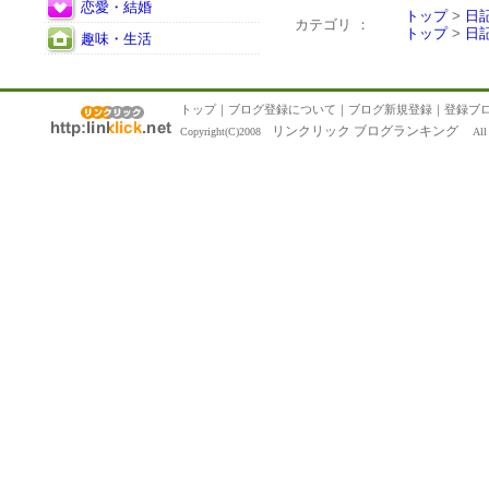
恋愛・結婚
トップ
>
日
カテゴリ ：
トップ
>
日
趣味・生活
トップ
｜
ブログ登録について
｜
ブログ新規登録
｜
登録ブ
リンクリック ブログランキング
Copyright(C)2008
All R