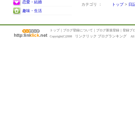
恋愛・結婚
カテゴリ ：
トップ
>
日
趣味・生活
トップ
｜
ブログ登録について
｜
ブログ新規登録
｜
登録ブ
リンクリック ブログランキング
Copyright(C)2008
All R