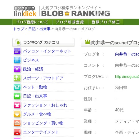
トップ
>
日記・出来事
> 向井恭一のso-netブログ
向井恭一のso-netブ
パソコン・インターネット
ブログ名 ：
向井恭一のso
ビジネス
コメント ：
向井恭一のs
政治・経済
ブログURL ：
http://mogusa0
スポーツ・アウトドア
ペット・動物
お住まい ：
秋田県
日記・出来事
性別 ：
--
ファッション・おしゃれ
年齢 ：
40代
グルメ・食べ物
業種 ：
メディア・
ショッピング・買い物
エンターテイメント
職種 ：
企画・ディ