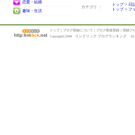
恋愛・結婚
トップ
>
日
カテゴリ ：
トップ
>
フ
趣味・生活
トップ
｜
ブログ登録について
｜
ブログ新規登録
｜
登録ブ
リンクリック ブログランキング
Copyright(C)2008
All R