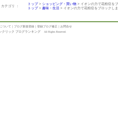
トップ
>
ショッピング・買い物
> イオンの力で花粉症を
カテゴリ ：
トップ
>
趣味・生活
> イオンの力で花粉症をブロックし
について
｜
ブログ新規登録
｜
登録ブログ修正
｜
お問合せ
ンクリック ブログランキング
All Rights Reserved.