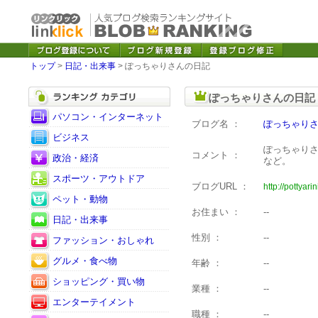
トップ
>
日記・出来事
> ぽっちゃりさんの日記
ぽっちゃりさんの日記
パソコン・インターネット
ブログ名 ：
ぽっちゃり
ビジネス
ぽっちゃり
コメント ：
政治・経済
など。
スポーツ・アウトドア
ブログURL ：
http://pottyari
ペット・動物
お住まい ：
--
日記・出来事
性別 ：
--
ファッション・おしゃれ
グルメ・食べ物
年齢 ：
--
ショッピング・買い物
業種 ：
--
エンターテイメント
職種 ：
--