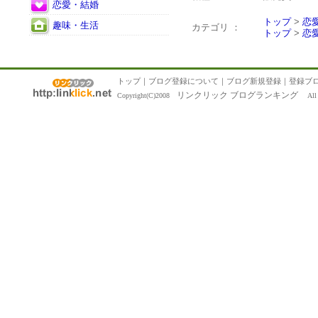
恋愛・結婚
トップ
>
恋
趣味・生活
カテゴリ ：
トップ
>
恋
トップ
｜
ブログ登録について
｜
ブログ新規登録
｜
登録ブ
リンクリック ブログランキング
Copyright(C)2008
All R