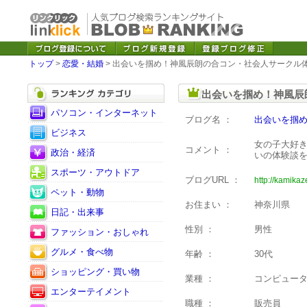
トップ
>
恋愛・結婚
> 出会いを掴め！神風辰朗の合コン・社会人サークル
出会いを掴め！神風辰
パソコン・インターネット
ブログ名 ：
出会いを掴
ビジネス
女の子大好き
コメント ：
政治・経済
いの体験談
スポーツ・アウトドア
ブログURL ：
http://kamikaz
ペット・動物
お住まい ：
神奈川県
日記・出来事
性別 ：
男性
ファッション・おしゃれ
グルメ・食べ物
年齢 ：
30代
ショッピング・買い物
業種 ：
コンピュー
エンターテイメント
職種 ：
販売員